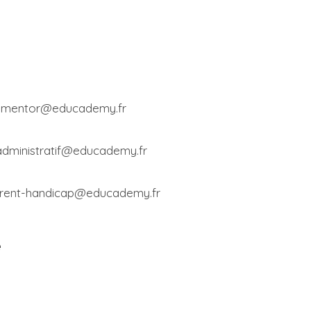
– mentor@educademy.fr
 administratif@educademy.fr
ferent-handicap@educademy.fr
e