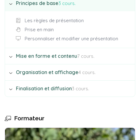
Principes de base
3 cours.
Les règles de présentation
Prise en main
Personnaliser et modifier une présentation
Mise en forme et contenu
7 cours.
Organisation et affichage
4 cours.
Mettre en forme une présentation
Insérer une image
Finalisation et diffusion
3 cours.
Le mode Masque des diapositives
Modifier des images
Transitions et animations
Insérer et modifier un tableau
Imprimer une présentation
Animations avancées
Présenter les données en graphiques
Orthographe et synonymes
Le mode Plan
Formateur
Dessiner avec PowerPoint
Communiquer avec le son et la vidéo
Choisir le bon type de graphique