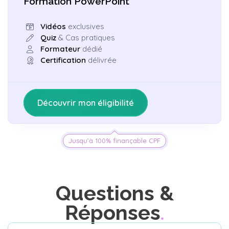
Formation PowerPoint
Vidéos
exclusives
Quiz
& Cas pratiques
Formateur
dédié
Certification
délivrée
Découvrir mon éligibilité
Jusqu’à 100% finançable CPF
Questions &
Réponses
Jusqu’à 100% finançable CPF