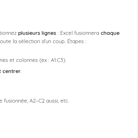
ctionnez
plusieurs lignes
: Excel fusionnera
chaque
toute la sélection d’un coup. Étapes :
nes et colonnes (ex : A1:C3).
t centrer
.
e fusionnée, A2–C2 aussi, etc.